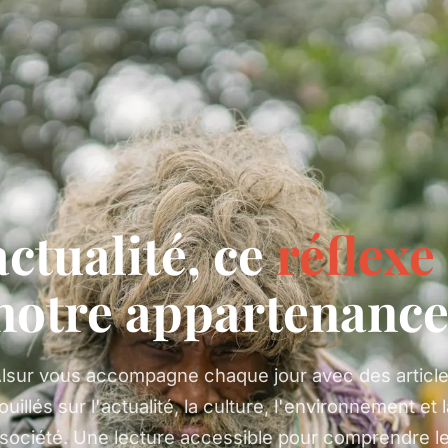
actualité, ce
réflexe
notre appartenance
lsur vous accompagne chaque jour avec des articl
ouillés sur l'actualité, la culture, l'environnement et 
société. Une lecture accessible pour comprendre l