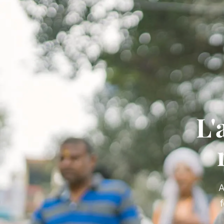
L'
A
f