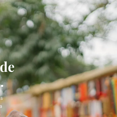
de
.
es
la
e