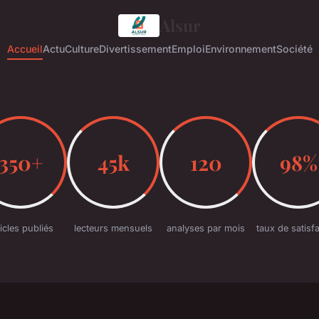
Alsur
Accueil
Actu
Culture
Divertissement
Emploi
Environnement
Société
350+
45k
120
98%
ticles publiés
lecteurs mensuels
analyses par mois
taux de satisf