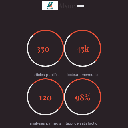
Alsur
350+
45k
articles publiés
lecteurs mensuels
120
98%
analyses par mois
taux de satisfaction