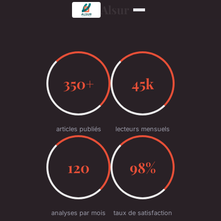
Alsur
350+
45k
articles publiés
lecteurs mensuels
120
98%
analyses par mois
taux de satisfaction