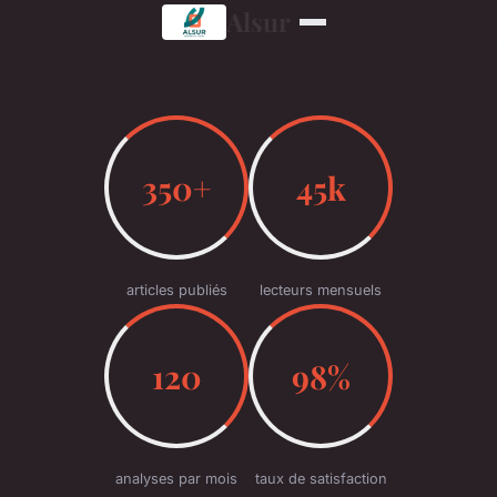
Alsur
350+
45k
articles publiés
lecteurs mensuels
120
98%
analyses par mois
taux de satisfaction