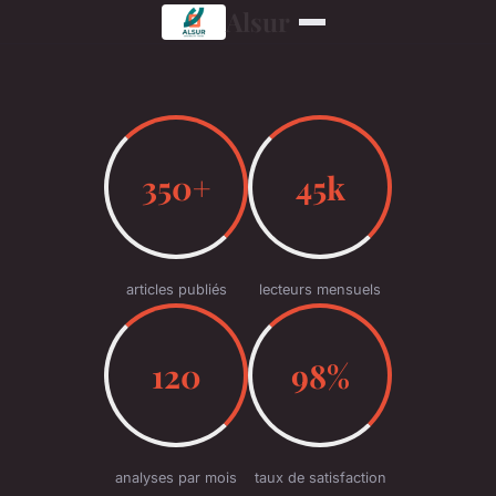
Alsur
350+
45k
articles publiés
lecteurs mensuels
120
98%
analyses par mois
taux de satisfaction