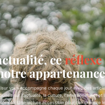
actualité, ce
réflexe
notre appartenance
lsur vous accompagne chaque jour avec des articl
ouillés sur l'actualité, la culture, l'environnement et 
société. Une lecture accessible pour comprendre l