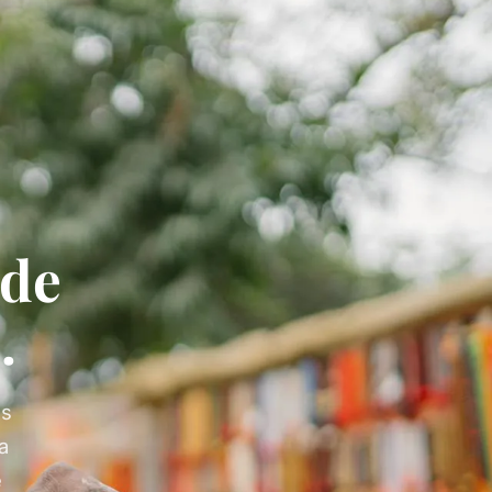
de
.
es
la
e