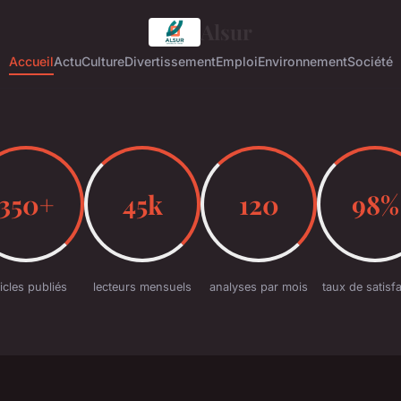
Alsur
Accueil
Actu
Culture
Divertissement
Emploi
Environnement
Société
350+
45k
120
98%
ticles publiés
lecteurs mensuels
analyses par mois
taux de satisf