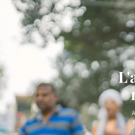
L'
A
f