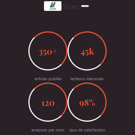
Alsur
350+
45k
articles publiés
lecteurs mensuels
120
98%
analyses par mois
taux de satisfaction