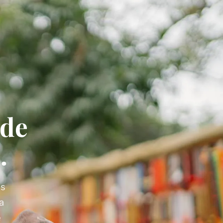
de
.
es
la
e