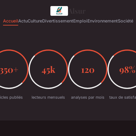
Alsur
Accueil
Actu
Culture
Divertissement
Emploi
Environnement
Société
350+
45k
120
98%
ticles publiés
lecteurs mensuels
analyses par mois
taux de satisf