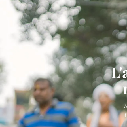
L'
A
f