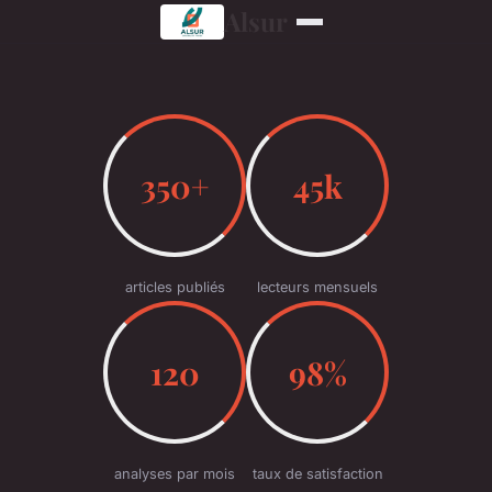
Alsur
350+
45k
articles publiés
lecteurs mensuels
120
98%
analyses par mois
taux de satisfaction