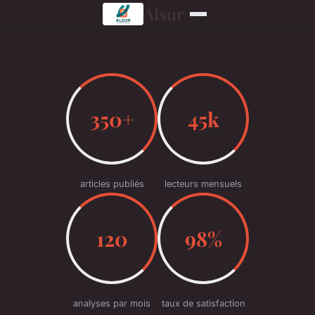
Alsur
350+
45k
articles publiés
lecteurs mensuels
120
98%
analyses par mois
taux de satisfaction