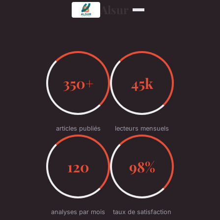
Alsur
350+
45k
articles publiés
lecteurs mensuels
120
98%
analyses par mois
taux de satisfaction