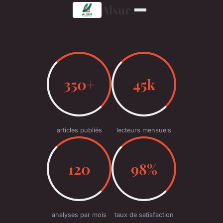
Alsur
350+
45k
articles publiés
lecteurs mensuels
120
98%
analyses par mois
taux de satisfaction