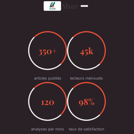
Alsur
350+
45k
articles publiés
lecteurs mensuels
120
98%
analyses par mois
taux de satisfaction