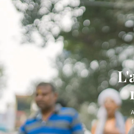
L'
A
f