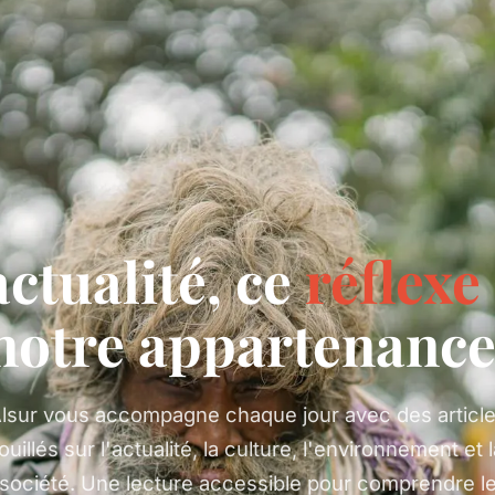
actualité, ce
réflexe
notre appartenance
lsur vous accompagne chaque jour avec des articl
ouillés sur l'actualité, la culture, l'environnement et 
société. Une lecture accessible pour comprendre l