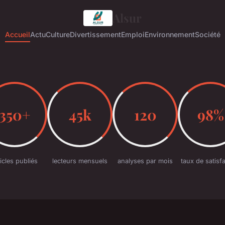
Alsur
Accueil
Actu
Culture
Divertissement
Emploi
Environnement
Société
350+
45k
120
98%
ticles publiés
lecteurs mensuels
analyses par mois
taux de satisf