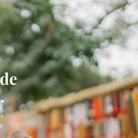
de
.
es
la
e