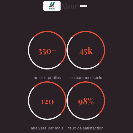
Alsur
350+
45k
articles publiés
lecteurs mensuels
120
98%
analyses par mois
taux de satisfaction