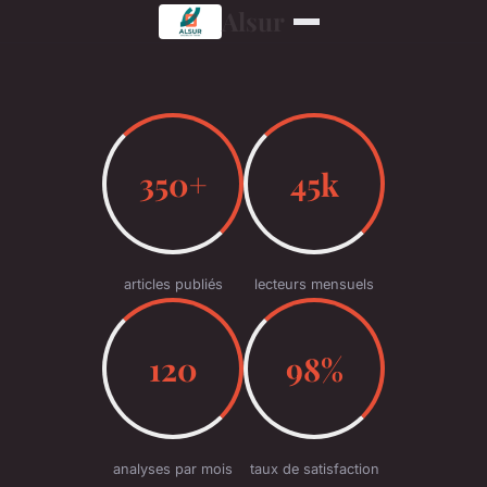
Alsur
350+
45k
articles publiés
lecteurs mensuels
120
98%
analyses par mois
taux de satisfaction