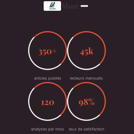
Alsur
350+
45k
articles publiés
lecteurs mensuels
120
98%
analyses par mois
taux de satisfaction