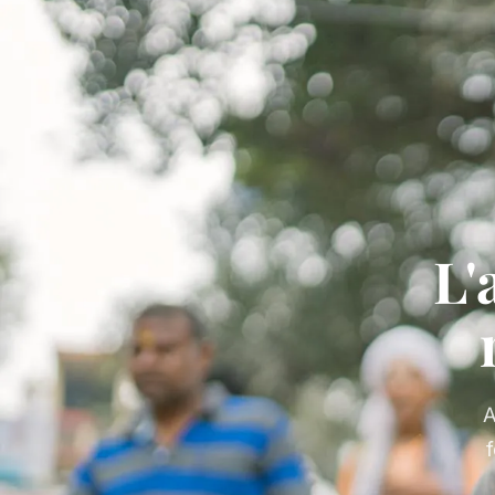
L'
A
f