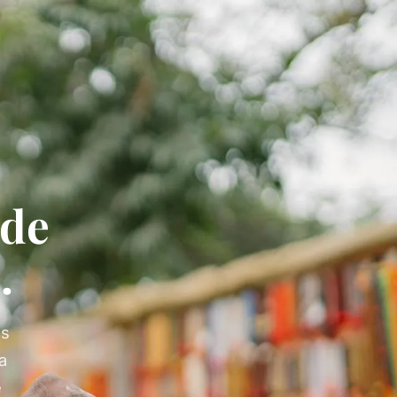
de
.
es
la
e