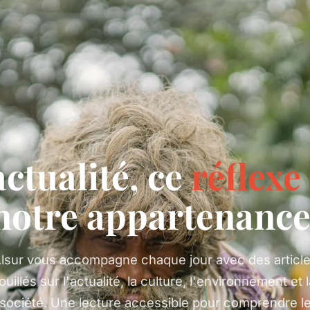
actualité, ce
réflexe
notre appartenance
lsur vous accompagne chaque jour avec des articl
ouillés sur l'actualité, la culture, l'environnement et 
société. Une lecture accessible pour comprendre l