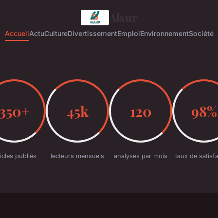
Alsur
Accueil
Actu
Culture
Divertissement
Emploi
Environnement
Société
350+
45k
120
98%
ticles publiés
lecteurs mensuels
analyses par mois
taux de satisf