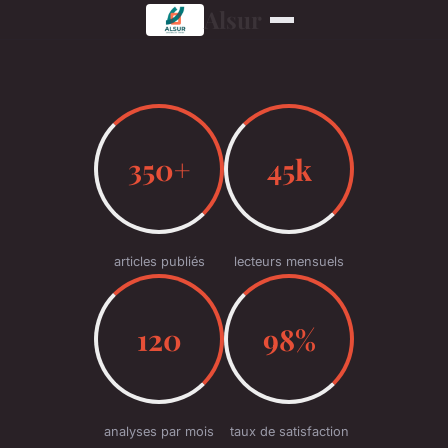
Alsur
350+
45k
articles publiés
lecteurs mensuels
120
98%
analyses par mois
taux de satisfaction