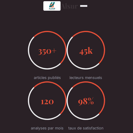
Alsur
350+
45k
articles publiés
lecteurs mensuels
120
98%
analyses par mois
taux de satisfaction