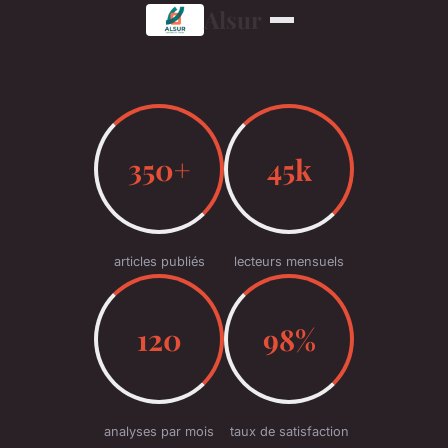
Alsur
350+
45k
articles publiés
lecteurs mensuels
120
98%
analyses par mois
taux de satisfaction