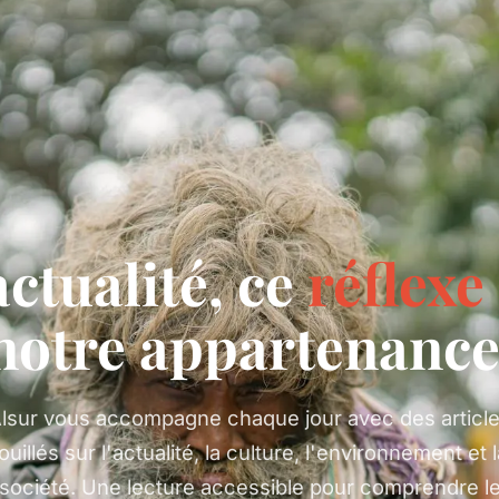
actualité, ce
réflexe
notre appartenance
lsur vous accompagne chaque jour avec des articl
ouillés sur l'actualité, la culture, l'environnement et 
société. Une lecture accessible pour comprendre l