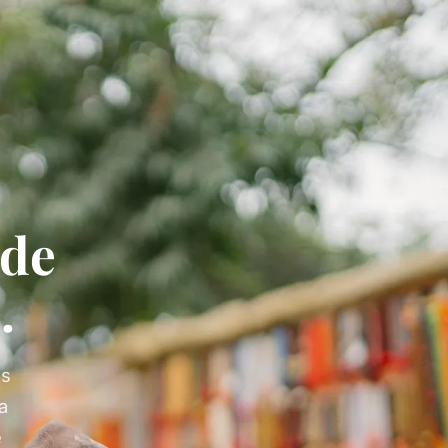
de
.
es
la
e