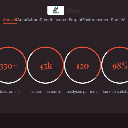
Alsur
Accueil
Actu
Culture
Divertissement
Emploi
Environnement
Société
350+
45k
120
98%
ticles publiés
lecteurs mensuels
analyses par mois
taux de satisf