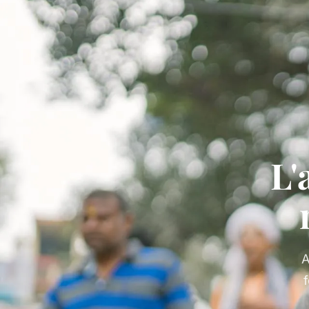
L'
A
f