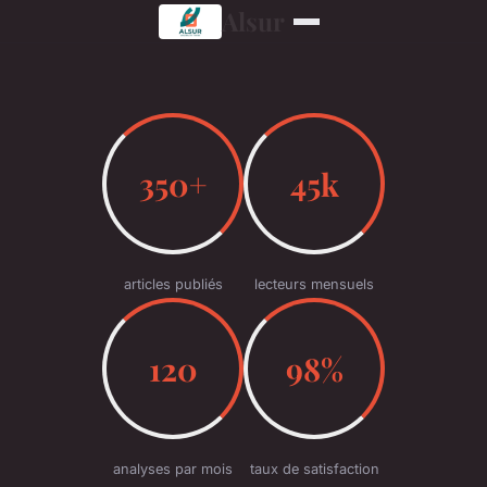
Alsur
350+
45k
articles publiés
lecteurs mensuels
120
98%
analyses par mois
taux de satisfaction