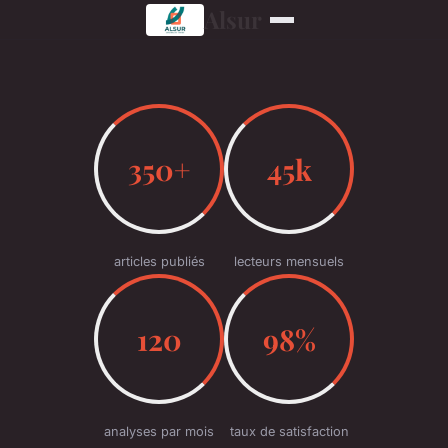
Alsur
350+
45k
articles publiés
lecteurs mensuels
120
98%
analyses par mois
taux de satisfaction