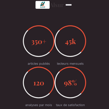
Alsur
350+
45k
articles publiés
lecteurs mensuels
120
98%
analyses par mois
taux de satisfaction