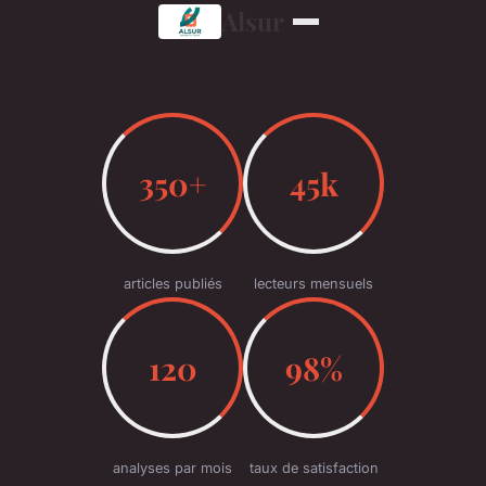
Alsur
350+
45k
articles publiés
lecteurs mensuels
120
98%
analyses par mois
taux de satisfaction