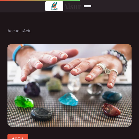
Alsur
Accueil
›
Actu
ACTU