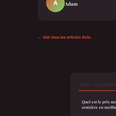
A
Adam
← Voir tous les articles Actu
Actu — Lectur
Quel est le prix m
croisière en médit