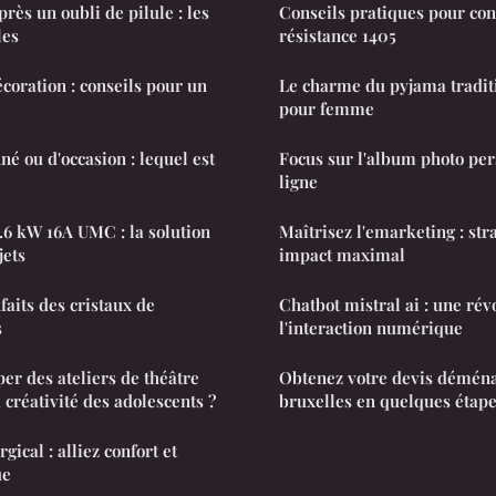
rès un oubli de pilule : les
Conseils pratiques pour con
les
résistance 1405
coration : conseils pour un
Le charme du pyjama tradit
pour femme
é ou d'occasion : lequel est
Focus sur l'album photo per
ligne
6 kW 16A UMC : la solution
Maîtrisez l'emarketing : str
jets
impact maximal
faits des cristaux de
Chatbot mistral ai : une rév
s
l'interaction numérique
r des ateliers de théâtre
Obtenez votre devis démén
 créativité des adolescents ?
bruxelles en quelques étap
gical : alliez confort et
ue