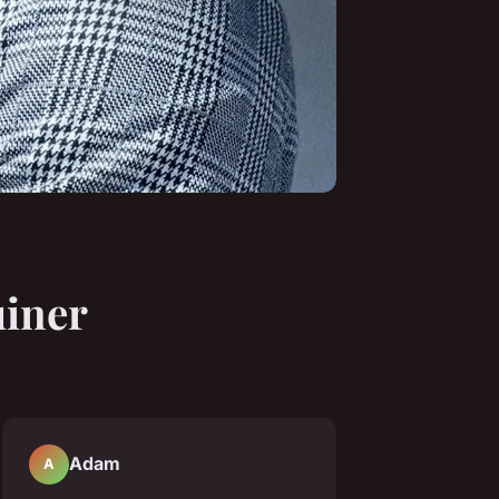
uiner
Adam
A