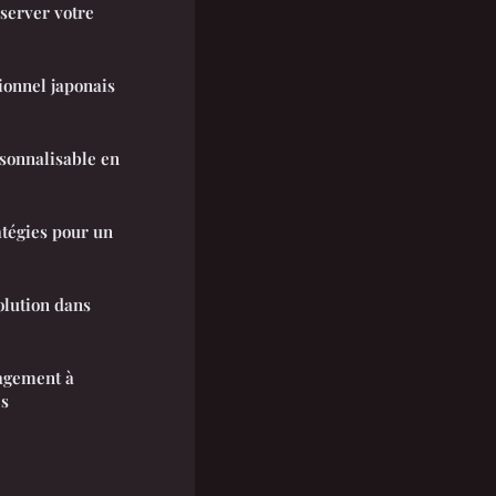
server votre
ionnel japonais
sonnalisable en
atégies pour un
olution dans
agement à
es