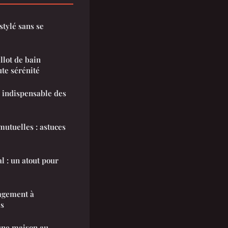
stylé sans se
llot de bain
te sérénité
il indispensable des
utuelles : astuces
l : un atout pour
agement à
es
 une maison au