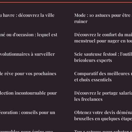
u havre : découvrez la ville
Mode : 10 astuces pour être 
ruiner
é ou d'occasion : lequel est
Découvrez le confort du mai
menstruel pour nager en tou
volutionnaires à surveiller
Scie sauteuse festool : l'out
bricoleurs experts
de rêve pour vos prochaines
Comparatif des meilleures m
et choix essentiels
élection incontournable pour
Découvrez le portage salaria
les freelances
coration : conseils pour un
Obtenez votre devis démén
bruxelles en quelques étap
ournables pour écrire une
Top 5 astuces pour acheter