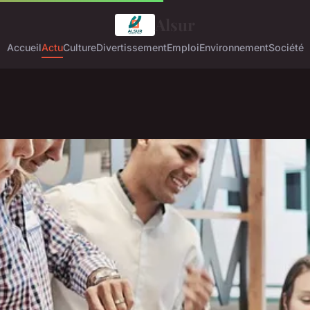
Alsur
Accueil
Actu
Culture
Divertissement
Emploi
Environnement
Société