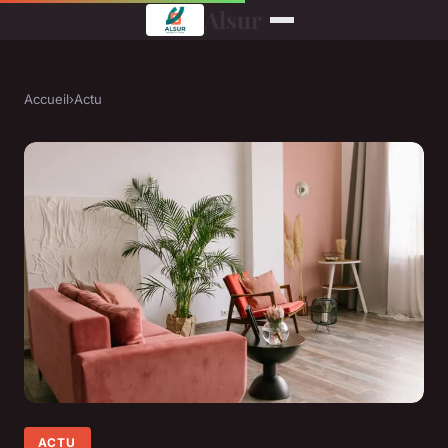
Alsur
Accueil
›
Actu
ACTU