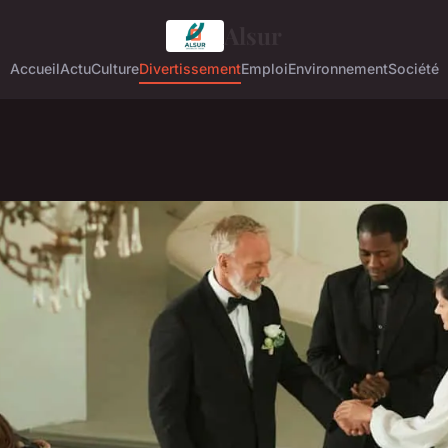
Alsur
Accueil
Actu
Culture
Divertissement
Emploi
Environnement
Société