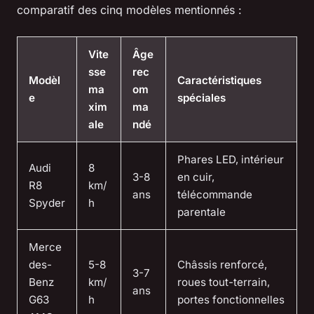
comparatif des cinq modèles mentionnés :
Vite
Âge
sse
rec
Modèl
Caractéristiques
ma
om
e
spéciales
xim
ma
ale
ndé
Phares LED, intérieur
Audi
8
3-8
en cuir,
R8
km/
ans
télécommande
Spyder
h
parentale
Merce
des-
5-8
Châssis renforcé,
3-7
Benz
km/
roues tout-terrain,
ans
G63
h
portes fonctionnelles