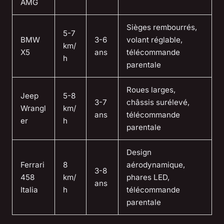
AMG
Sièges rembourrés,
5-7
BMW
3-6
volant réglable,
km/
X5
ans
télécommande
h
parentale
Roues larges,
Jeep
5-8
3-7
châssis surélevé,
Wrangl
km/
ans
télécommande
er
h
parentale
Design
Ferrari
8
aérodynamique,
3-8
458
km/
phares LED,
ans
Italia
h
télécommande
parentale